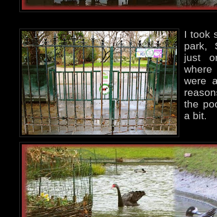
I took
park, 
just 
where 
were a
reason
the po
a bit.