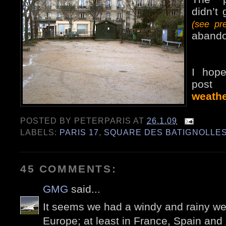
didn’t
(see pr
abando
I hop
post
weathe
POSTED BY
PETERPARIS
AT
26.1.09
LABELS:
PARIS 17
,
SQUARE DES BATIGNOLLE
45 COMMENTS:
GMG
said...
It seems we had a windy and rainy w
Europe; at least in France, Spain and 