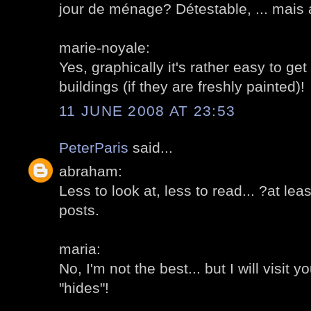
jour de ménage? Détestable, ... mais 
marie-noyale:
Yes, graphically it's rather easy to get
buildings (if they are freshly painted)!
11 JUNE 2008 AT 23:53
PeterParis
said...
abraham:
Less to look at, less to read... ?at lea
posts.
maria:
No, I'm not the best... but I will visit y
"hides"!