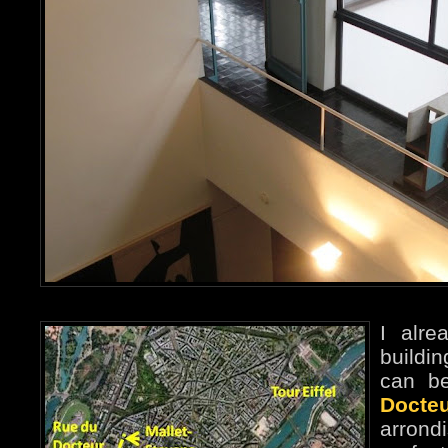
I alr
buildi
can b
Docte
arrond