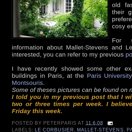
old fa
their 
prefer
cosy e
For 
information about Mallet-Stevens and L
interested, you can refer to my previous
po
I have recently showed some other ex
buildings in Paris, at the
Paris Univers
Montsouris
.
Some of theses pictures can be found on
I told you in my previous post that I w
two or three times per week. I believe
Friday this week.
POSTED BY
PETERPARIS
AT
11.6.08
LABELS:
LE CORBUSIER
,
MALLET-STEVENS
,
P