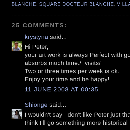
BLANCHE
,
SQUARE DOCTEUR BLANCHE
,
VILL
25 COMMENTS:
krystyna
said...
Hi Peter,
your art work is always Perfect with go
absorbs much time./+visits/
Two or three times per week is ok.
Enjoy your time and be happy!
11 JUNE 2008 AT 00:35
Shionge
said...
I wouldn't say I don't like Peter just t
think I'll go something more historical 