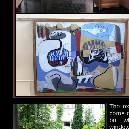
The ext
come ou
but, w
window