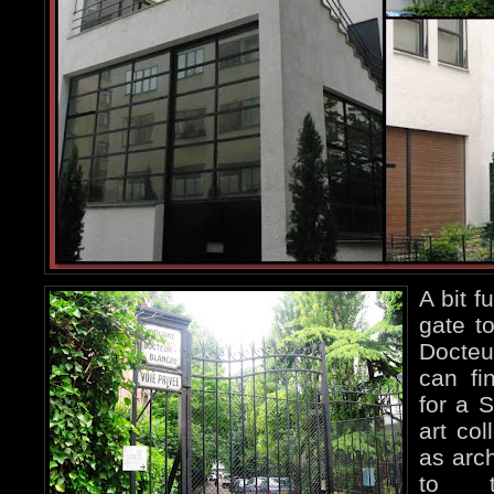
A bit f
gate to
Docte
can f
for a 
art col
as arch
to