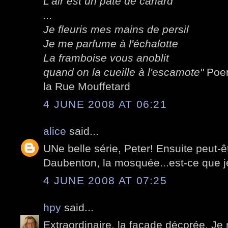
L'air est un pâté de canard
...
Je fleuris mes mains de persil
Je me parfume à l'échalotte
La framboise vous anoblit
quand on la cueille à l'escamote"
Poem
la Rue Mouffetard
4 JUNE 2008 AT 06:21
alice
said...
UNe belle série, Peter! Ensuite peut-ê
Daubenton, la mosquée...est-ce que j
4 JUNE 2008 AT 07:25
hpy
said...
Extraordinaire, la façade décorée. Je n