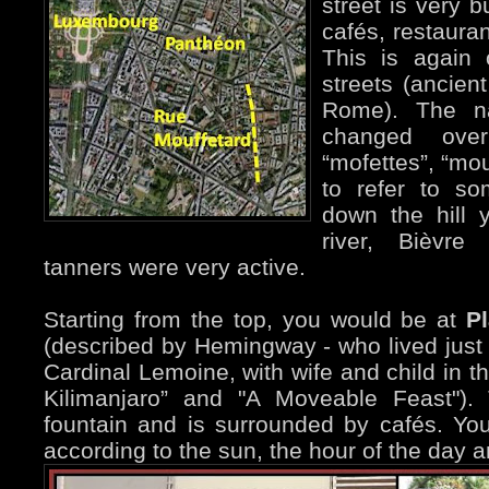
street is very b
cafés, restauran
This is again 
streets (ancien
Rome). The n
changed over
“mofettes”, “mo
to refer to so
down the hill 
river, Bièvre
tanners were very active.
Starting from the top, you would be at
P
(described by Hemingway - who lived just
Cardinal Lemoine, with wife and child in t
Kilimanjaro” and "A Moveable Feast").
fountain and is surrounded by cafés. Yo
according to the sun, the hour of the day 