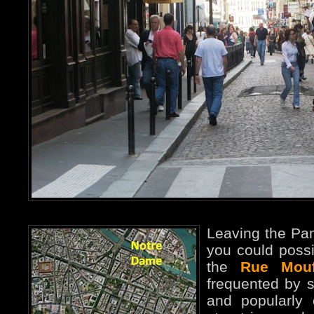
Leaving the Pa
you could poss
the
Rue Mouf
frequented by s
and popularly 