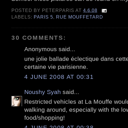
POSTED BY
PETERPARIS
AT
4.6.08
LABELS:
PARIS 5
,
RUE MOUFFETARD
30 COMMENTS:
Anonymous said...
une jolie ballade éclectique dans cet
certaine vie parisienne.
4 JUNE 2008 AT 00:31
Noushy Syah
said...
Restricted vehicles at La Mouffe woul
walking around, especially with the low
food/shopping!
4 JUNE 2008 AT 00:38