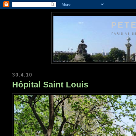
PETE
PARIS AS S
30.4.10
Hôpital Saint Louis