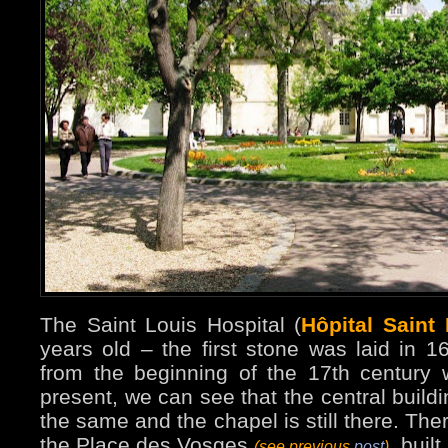
The Saint Louis Hospital (
Hôpital Saint
years old – the first stone was laid in 
from the beginning of the 17th century w
present, we can see that the central buildi
the same and the chapel is still there. There
the Place des Vosges
, buil
(see previous
post
)