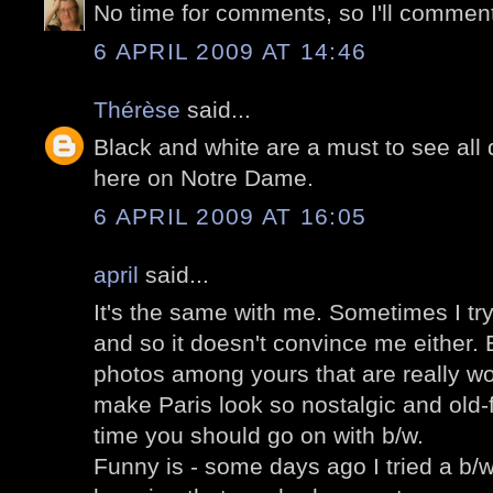
No time for comments, so I'll comment
6 APRIL 2009 AT 14:46
Thérèse
said...
Black and white are a must to see all d
here on Notre Dame.
6 APRIL 2009 AT 16:05
april
said...
It's the same with me. Sometimes I try 
and so it doesn't convince me either.
photos among yours that are really wo
make Paris look so nostalgic and old-
time you should go on with b/w.
Funny is - some days ago I tried a b/w