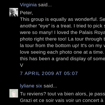
Virginia
said...
Peter,
This group is equally as wonderful. S
another "eye" is a treat. I tried to pic
were so many! I loved the Palais Royal
photo right there too! La tour through
la tour from the bottom up! It's on my w
love seeing each photo one at a time
this has been a grand display of some
V
7 APRIL 2009 AT 05:07
lyliane six
said...
Tu reviens? tout va bien alors, je pas
Grazi et ce soir vais voir un concert à 