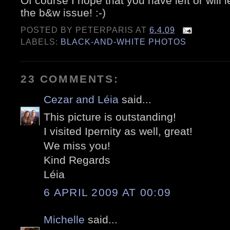
Of course I hope that you have left or wi
the b&w issue! :-)
POSTED BY
PETERPARIS
AT
6.4.09
LABELS:
BLACK-AND-WHITE PHOTOS
23 COMMENTS:
Cezar and Léia
said...
This picture is outstanding!
I visited Ipernity as well, great!
We miss you!
Kind Regards
Léia
6 APRIL 2009 AT 00:09
Michelle
said...