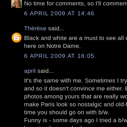
No time for comments, so I'll comment
6 APRIL 2009 AT 14:46
Thérèse
said...
Black and white are a must to see all d
here on Notre Dame.
6 APRIL 2009 AT 16:05
april
said...
It's the same with me. Sometimes I try 
and so it doesn't convince me either.
photos among yours that are really wo
make Paris look so nostalgic and old-
time you should go on with b/w.
Funny is - some days ago I tried a b/w