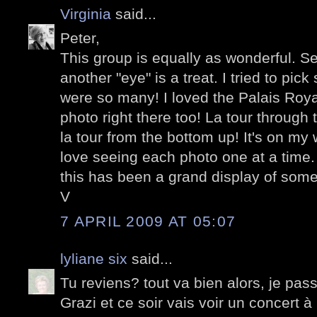
Virginia
said...
Peter,
This group is equally as wonderful. S
another "eye" is a treat. I tried to pic
were so many! I loved the Palais Royal
photo right there too! La tour through
la tour from the bottom up! It's on my w
love seeing each photo one at a time
this has been a grand display of some
V
7 APRIL 2009 AT 05:07
lyliane six
said...
Tu reviens? tout va bien alors, je pas
Grazi et ce soir vais voir un concert à 