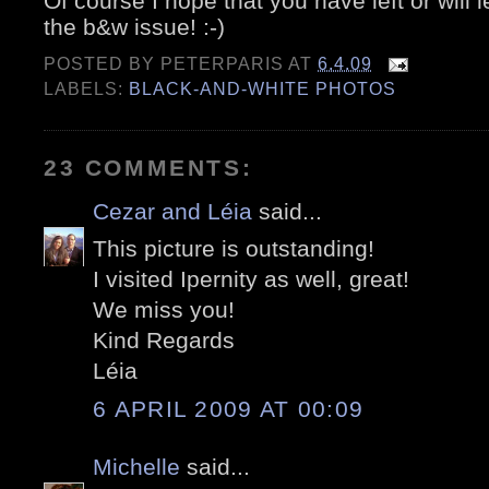
Of course I hope that you have left or wi
the b&w issue! :-)
POSTED BY
PETERPARIS
AT
6.4.09
LABELS:
BLACK-AND-WHITE PHOTOS
23 COMMENTS:
Cezar and Léia
said...
This picture is outstanding!
I visited Ipernity as well, great!
We miss you!
Kind Regards
Léia
6 APRIL 2009 AT 00:09
Michelle
said...