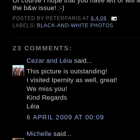
Of course I hope that you have left or wi
the b&w issue! :-)
POSTED BY
PETERPARIS
AT
6.4.09
LABELS:
BLACK-AND-WHITE PHOTOS
23 COMMENTS:
Cezar and Léia
said...
This picture is outstanding!
I visited Ipernity as well, great!
We miss you!
Kind Regards
Léia
6 APRIL 2009 AT 00:09
Michelle
said...