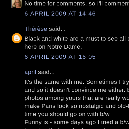
No time for comments, so I'll comment
6 APRIL 2009 AT 14:46
Thérèse
said...
Black and white are a must to see all d
here on Notre Dame.
6 APRIL 2009 AT 16:05
april
said...
It's the same with me. Sometimes I try 
and so it doesn't convince me either.
photos among yours that are really wo
make Paris look so nostalgic and old-
time you should go on with b/w.
Funny is - some days ago I tried a b/w