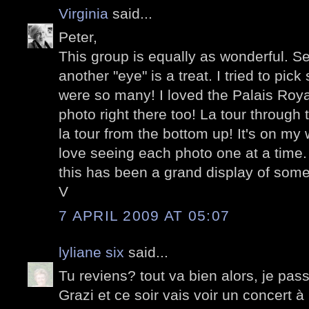
Virginia
said...
Peter,
This group is equally as wonderful. S
another "eye" is a treat. I tried to pic
were so many! I loved the Palais Royal
photo right there too! La tour through
la tour from the bottom up! It's on my w
love seeing each photo one at a time
this has been a grand display of some
V
7 APRIL 2009 AT 05:07
lyliane six
said...
Tu reviens? tout va bien alors, je pas
Grazi et ce soir vais voir un concert à 