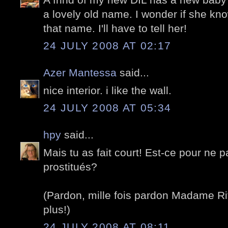
a lovely old name. I wonder if she kno
that name. I'll have to tell her!
24 JULY 2008 AT 02:17
Azer Mantessa
said...
nice interior. i like the wall.
24 JULY 2008 AT 05:34
hpy
said...
Mais tu as fait court! Est-ce pour ne pa
prostitués?
(Pardon, mille fois pardon Madame Ri
plus!)
24 JULY 2008 AT 08:11