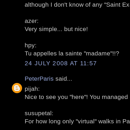
although I don't know of any "Saint E
azer:
Very simple... but nice!
hpy:
Tu appelles la sainte "madame"!!?
24 JULY 2008 AT 11:57
PeterParis
said...
pijah:
Nice to see you "here"! You managed q
susupetal:
For how long only "virtual" walks in Pa