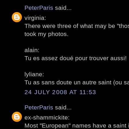
PeterParis
said...
virginia:
There were three of what may be "thos
took my photos.
alain:
Tu es assez doué pour trouver aussi!
lyliane:
Tu as sans doute un autre saint (ou s
24 JULY 2008 AT 11:53
PeterParis
said...
ex-shammickite:
Most "European" names have a saint i