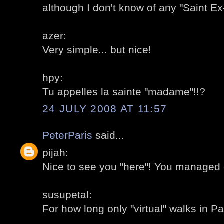
although I don't know of any "Saint E
azer:
Very simple... but nice!
hpy:
Tu appelles la sainte "madame"!!?
24 JULY 2008 AT 11:57
PeterParis
said...
pijah:
Nice to see you "here"! You managed q
susupetal:
For how long only "virtual" walks in Pa