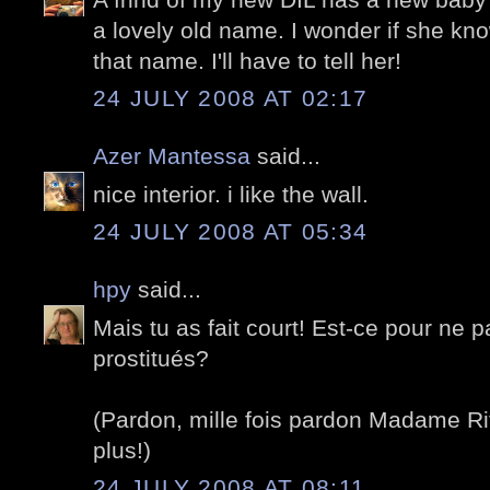
a lovely old name. I wonder if she kno
that name. I'll have to tell her!
24 JULY 2008 AT 02:17
Azer Mantessa
said...
nice interior. i like the wall.
24 JULY 2008 AT 05:34
hpy
said...
Mais tu as fait court! Est-ce pour ne pa
prostitués?
(Pardon, mille fois pardon Madame Ri
plus!)
24 JULY 2008 AT 08:11