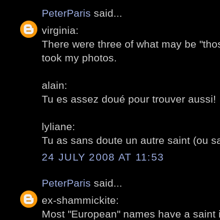
PeterParis
said...
virginia:
There were three of what may be "thos
took my photos.
alain:
Tu es assez doué pour trouver aussi!
lyliane:
Tu as sans doute un autre saint (ou s
24 JULY 2008 AT 11:53
PeterParis
said...
ex-shammickite:
Most "European" names have a saint i