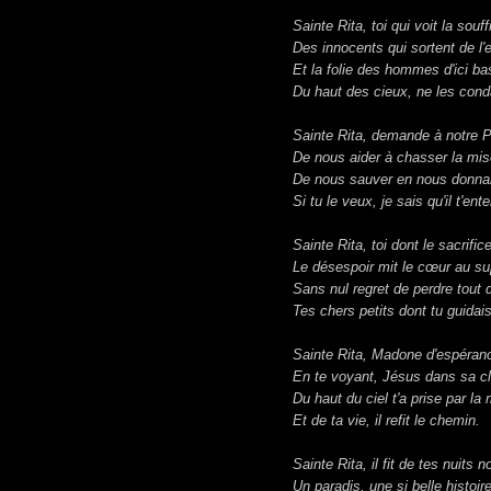
Sainte Rita, toi qui voit la souf
Des innocents qui sortent de l'
Et la folie des hommes d'ici ba
Du haut des cieux, ne les con
Sainte Rita, demande à notre 
De nous aider à chasser la mis
De nous sauver en nous donnant
Si tu le veux, je sais qu'il t'ent
Sainte Rita, toi dont le sacrific
Le désespoir mit le cœur au su
Sans nul regret de perdre tout d
Tes chers petits dont tu guidai
Sainte Rita, Madone d'espéran
En te voyant, Jésus dans sa 
Du haut du ciel t'a prise par la
Et de ta vie, il refit le chemin.
Sainte Rita, il fit de tes nuits n
Un paradis, une si belle histoir