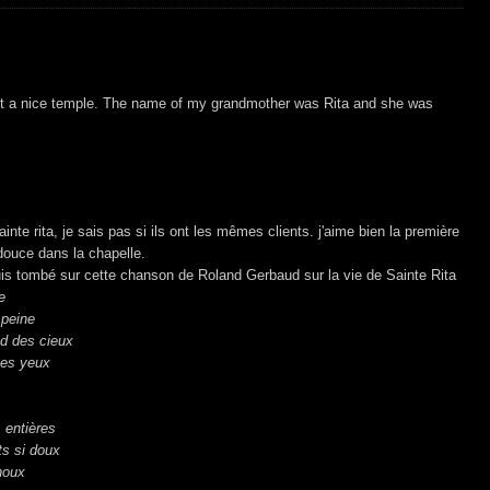
ut a nice temple. The name of my grandmother was Rita and she was
ainte rita, je sais pas si ils ont les mêmes clients. j'aime bien la première
douce dans la chapelle.
suis tombé sur cette chanson de Roland Gerbaud sur la vie de Sainte Rita
e
 peine
nd des cieux
tes yeux
 entières
ts si doux
enoux