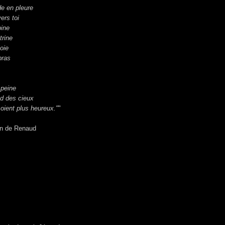
e en pleure
ers toi
pine
trine
joie
bras
 peine
nd des cieux
ient plus heureux."
"
on de Renaud