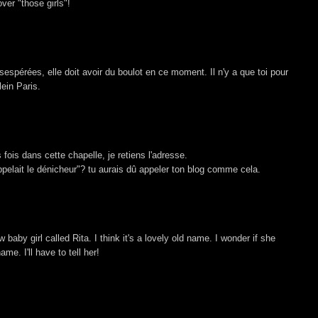
er "those girls"!
spérées, elle doit avoir du boulot en ce moment. Il n'y a que toi pour
lein Paris.
s fois dans cette chapelle, je retiens l'adresse.
pelait le dénicheur"? tu aurais dû appeler ton blog comme cela.
baby girl called Rita. I think it's a lovely old name. I wonder if she
me. I'll have to tell her!