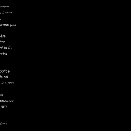
france
enfance
s
damne pas
Père
ère
 la foi
endra
e
pplice
e toi
s les pas
ce
clémence
 main
oires
e