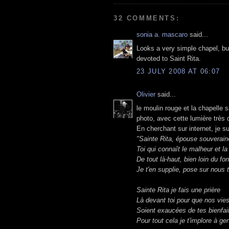
32 COMMENTS:
sonia a. mascaro
said...
Looks a very simple chapel, b
devoted to Saint Rita.
23 JULY 2008 AT 06:07
Olivier
said...
le moulin rouge et la chapelle s
photo, avec cette lumière très 
En cherchant sur internet, je 
"Sainte Rita, épouse souverain
Toi qui connaît le malheur et la
De tout là-haut, bien loin du fo
Je t'en supplie, pose sur nous 
Sainte Rita je fais une prière
Là devant toi pour que nos vies
Soient exaucées de tes bienfai
Pour tout cela je t'implore à g