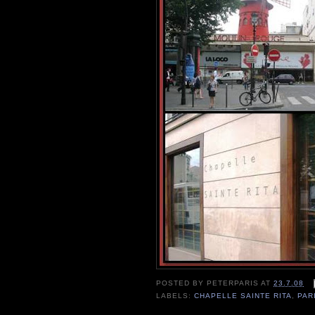
POSTED BY
PETERPARIS
AT
23.7.08
LABELS:
CHAPELLE SAINTE RITA
,
PAR