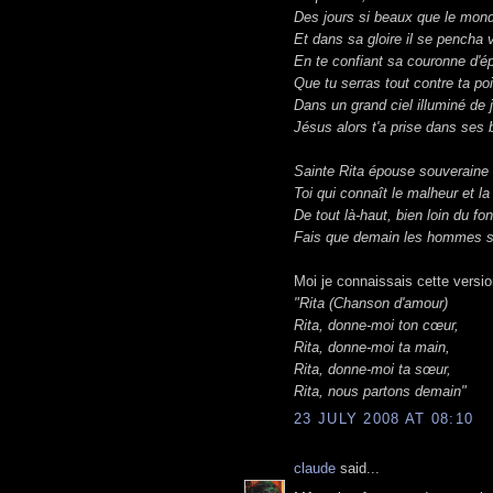
Des jours si beaux que le mond
Et dans sa gloire il se pencha v
En te confiant sa couronne d'é
Que tu serras tout contre ta poi
Dans un grand ciel illuminé de 
Jésus alors t'a prise dans ses 
Sainte Rita épouse souveraine
Toi qui connaît le malheur et la
De tout là-haut, bien loin du fo
Fais que demain les hommes so
Moi je connaissais cette versi
"Rita (Chanson d'amour)
Rita, donne-moi ton cœur,
Rita, donne-moi ta main,
Rita, donne-moi ta sœur,
Rita, nous partons demain"
23 JULY 2008 AT 08:10
claude
said...