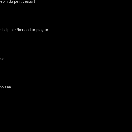
oin du petit Jésus !
 help him/her and to pray to.
es...
 to see.