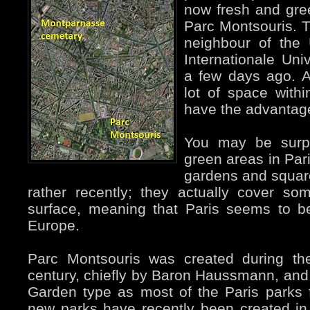
now fresh and gree
Parc Montsouris. T
neighbour of the
Internationale Uni
a few days ago. A
lot of space with
have the advantage
You may be surp
green areas in Par
gardens and squar
rather recently; they actually cover so
surface, meaning that Paris seems to be
Europe.
Parc Montsouris was created during the
century, chiefly by Baron Haussmann, and i
Garden type as most of the Paris parks f
new parks have recently been created in 