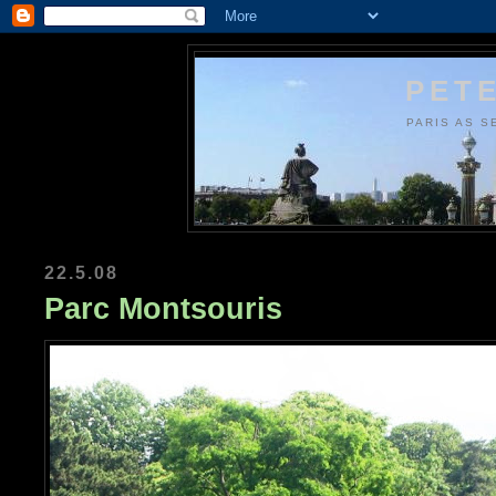
PETE
PARIS AS S
22.5.08
Parc Montsouris