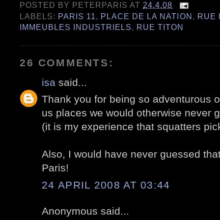
POSTED BY
PETERPARIS
AT
24.4.08
LABELS:
PARIS 11
,
PLACE DE LA NATION
,
RUE 
IMMEUBLES INDUSTRIELS
,
RUE TITON
26 COMMENTS:
isa
said...
Thank you for being so adventurous o
us places we would otherwise never ge
(it is my experience that squatters pick
Also, I would have never guessed tha
Paris!
24 APRIL 2008 AT 03:44
Anonymous said...