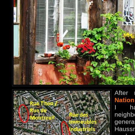
After
Nation
I h
neigh
genera
Hauss