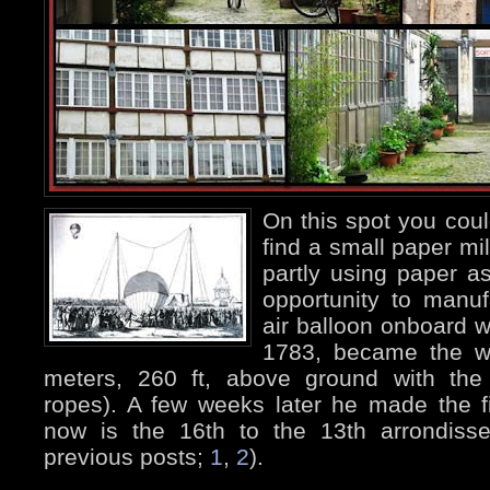
On this spot you coul
find a small paper mil
partly using paper a
opportunity to manuf
air balloon onboard w
1783, became the wor
meters, 260 ft, above ground with the 
ropes). A few weeks later he made the fi
now is the 16th to the 13th arrondiss
previous posts;
1
,
2
).