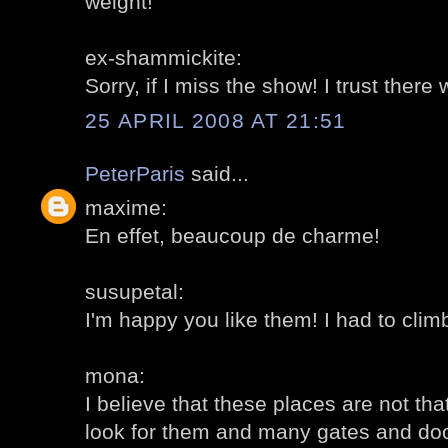
weight!
ex-shammickite:
Sorry, if I miss the show! I trust there 
25 APRIL 2008 AT 21:51
PeterParis
said...
maxime:
En effet, beaucoup de charme!
susupetal:
I'm happy you like them! I had to climb
mona:
I believe that these places are not tha
look for them and many gates and do