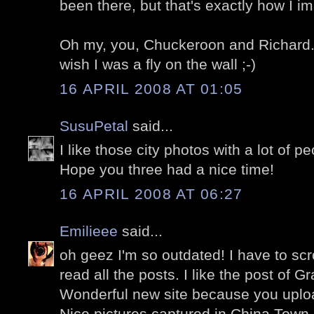
been there, but that's exactly how I im
Oh my, you, Chuckeroon and Richard..
wish I was a fly on the wall ;-)
16 APRIL 2008 AT 01:05
SusuPetal
said...
I like those city photos with a lot of pe
Hope you three had a nice time!
16 APRIL 2008 AT 06:27
Emilieee
said...
oh geez I'm so outdated! I have to scr
read all the posts. I like the post of Gra
Wonderful new site because you uplo
Nice pictures captured in China Town.