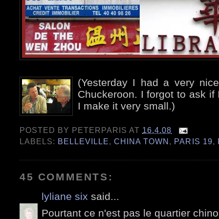
(Yesterday I had a very nic
Chuckeroon. I forgot to ask if 
I make it very small.)
POSTED BY
PETERPARIS
AT
16.4.08
LABELS:
BELLEVILLE
,
CHINA TOWN
,
PARIS 19
,
45 COMMENTS:
lyliane six
said...
Pourtant ce n'est pas le quartier chin