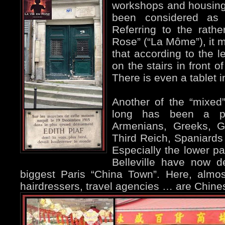
workshops and housing 
been considered as 
Referring to the rathe
Rose” (“La Môme”), it m
that according to the l
on the stairs in front of
There is even a tablet i
Another of the “mixed”
long has been a pl
Armenians, Greeks, G
Third Reich, Spaniards 
Especially the lower p
Belleville have now 
biggest Paris “China Town”. Here, almost
hairdressers, travel agencies … are Chine