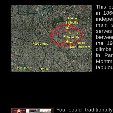
This p
in 186
indepe
main s
serve
betwee
the 19
climbs 
in Pa
Montm
fabulou
You could traditionall