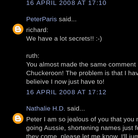
16 APRIL 2008 AT 17:10
PeterParis
said...
richard:
We have a lot secrets!! :-)
ruth:
You almost made the same comment as
Chuckeroon! The problem is that I have
belieive I now just have to!
16 APRIL 2008 AT 17:12
Nathalie H.D.
said...
Peter I am so jealous of you that you
going Aussie, shortening names just for
they come, please let me know, I'll jum