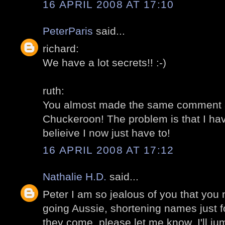
16 APRIL 2008 AT 17:10
PeterParis
said...
richard:
We have a lot secrets!! :-)
ruth:
You almost made the same comment as
Chuckeroon! The problem is that I have
belieive I now just have to!
16 APRIL 2008 AT 17:12
Nathalie H.D.
said...
Peter I am so jealous of you that you
going Aussie, shortening names just for
they come, please let me know, I'll jum