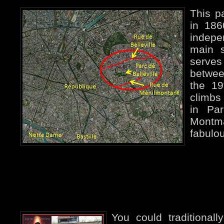
This p
in 186
indepe
main s
serve
betwee
the 19
climbs 
in Pa
Montm
fabulou
You could traditionall