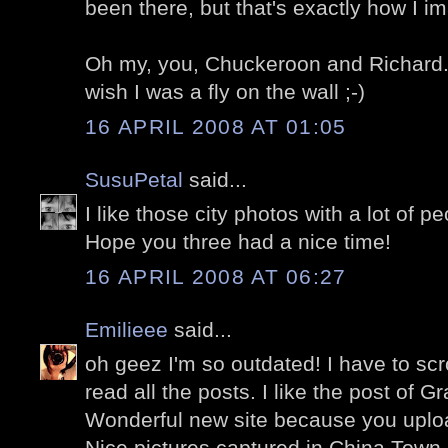
been there, but that's exactly how I im
Oh my, you, Chuckeroon and Richard..
wish I was a fly on the wall ;-)
16 APRIL 2008 AT 01:05
SusuPetal
said...
I like those city photos with a lot of pe
Hope you three had a nice time!
16 APRIL 2008 AT 06:27
Emilieee
said...
oh geez I'm so outdated! I have to scr
read all the posts. I like the post of Gra
Wonderful new site because you uplo
Nice pictures captured in China Town.