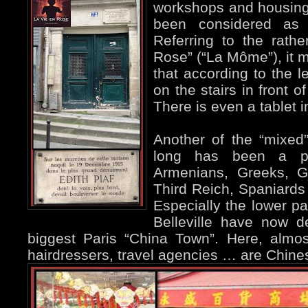
workshops and housing 
been considered as 
Referring to the rathe
Rose” (“La Môme”), it m
that according to the l
on the stairs in front of
There is even a tablet i
Another of the “mixed”
long has been a pl
Armenians, Greeks, G
Third Reich, Spaniards 
Especially the lower p
Belleville have now 
biggest Paris “China Town”. Here, almost
hairdressers, travel agencies … are Chine