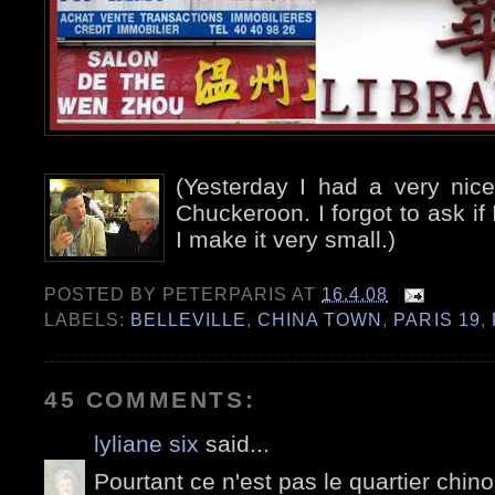
(Yesterday I had a very nic
Chuckeroon. I forgot to ask if 
I make it very small.)
POSTED BY
PETERPARIS
AT
16.4.08
LABELS:
BELLEVILLE
,
CHINA TOWN
,
PARIS 19
,
45 COMMENTS:
lyliane six
said...
Pourtant ce n'est pas le quartier chin